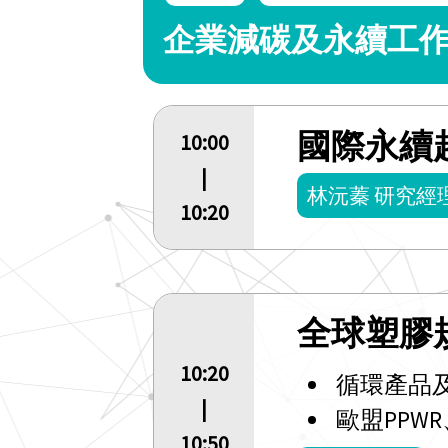
企業減碳及永續工作
國際永續
10:00
|
林沅蓁 研究經
10:20
全球塑膠
10:20
循環產品
|
歐盟PPW
10:50