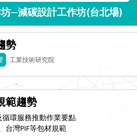
坊─減碳設計工作坊(台北場)
趨勢
理
工業技術研究院
規範趨勢
及循環服務推動作業要點
R、台灣PIF等包材規範