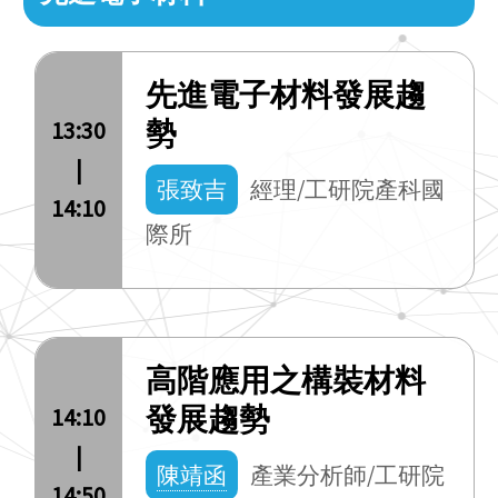
先進電子材料發展趨
勢
13:30
|
張致吉
經理/工研院產科國
14:10
際所
高階應用之構裝材料
發展趨勢
14:10
|
陳靖函
產業分析師/工研院
14:50