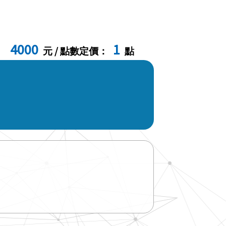
4000
1
：
元 / 點數定價：
點