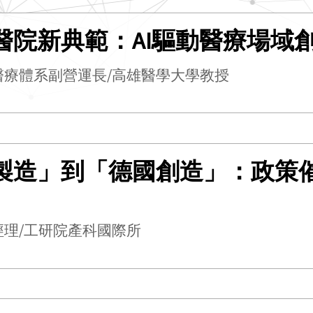
醫院新典範：AI驅動醫療場域
醫療體系副營運長/高雄醫學大學教授
製造」到「德國創造」：政策
經理/工研院產科國際所