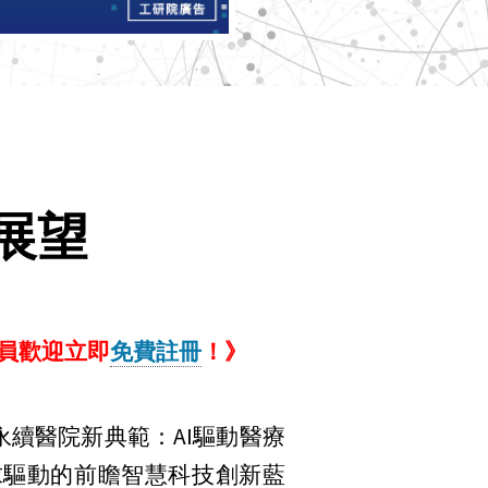
展望
員歡迎立即
免費註冊
！》
續醫院新典範：AI驅動醫療
求驅動的前瞻智慧科技創新藍