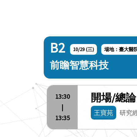
B2
10/29 (三)
場地：臺大醫院
前瞻智慧科技
開場/總論
13:30
|
王寶苑
研究
13:35